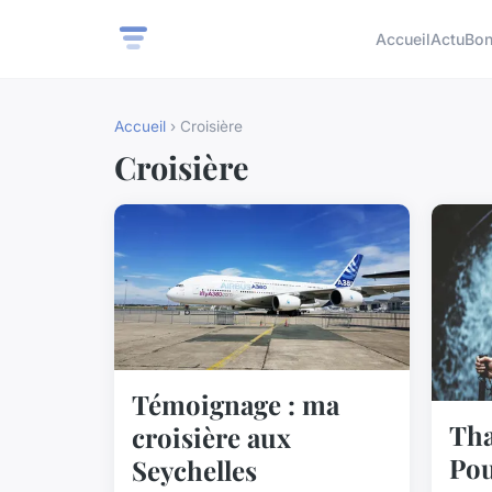
Accueil
Actu
Bon
Accueil
› Croisière
Croisière
Témoignage : ma
Tha
croisière aux
Pou
Seychelles