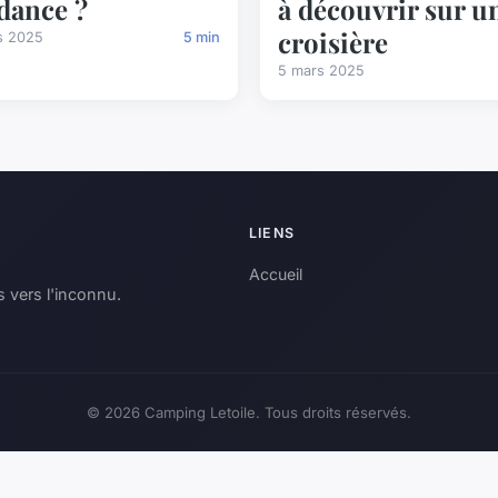
dance ?
à découvrir sur u
croisière
s 2025
5 min
5 mars 2025
LIENS
Accueil
 vers l'inconnu.
© 2026 Camping Letoile. Tous droits réservés.