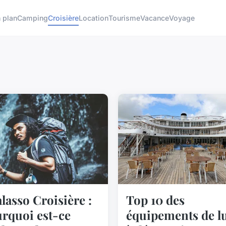
 plan
Camping
Croisière
Location
Tourisme
Vacance
Voyage
lasso Croisière :
Top 10 des
rquoi est-ce
équipements de l